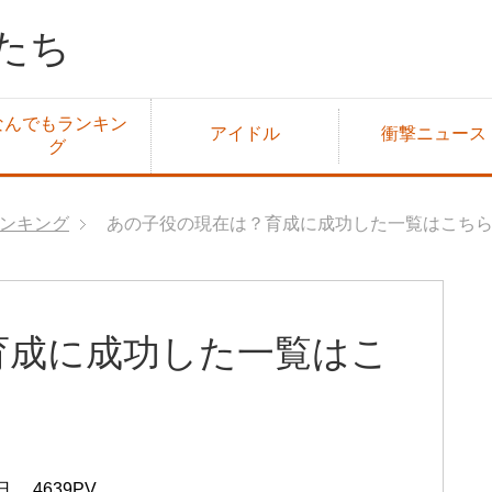
たち
なんでもランキン
アイドル
衝撃ニュース
グ
ンキング
あの子役の現在は？育成に成功した一覧はこち
育成に成功した一覧はこ
日
4639PV