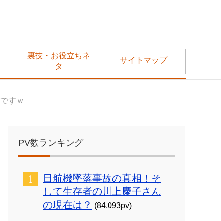
裏技・お役立ちネ
サイトマップ
タ
らですｗ
PV数ランキング
日航機墜落事故の真相！そ
して生存者の川上慶子さん
の現在は？
(84,093pv)