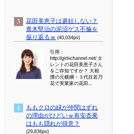
花田美恵子は避妊しない？
青木堅治の泥沼ゲス不倫を
振り返るｗ
(40,034pv)
引用：
http://girlschannel.net/ タ
レントの花田美恵子さん
をご存知ですか？ 大相
撲の元横綱・３代目若乃
花で実業家の花田...
ももクロの緑が仲間はずれ
の理由がひどいｗ有安杏果
はもも隠れが得意？
(29,836pv)