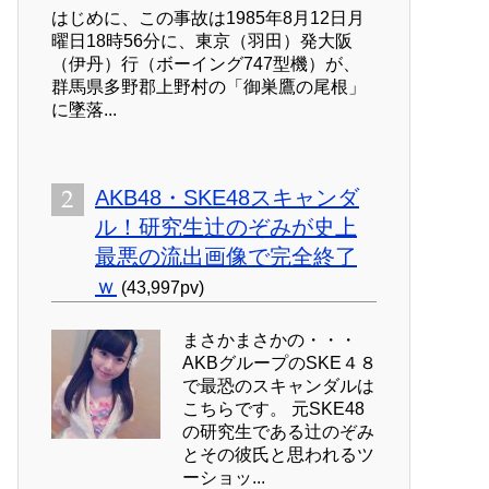
はじめに、この事故は1985年8月12日月
曜日18時56分に、東京（羽田）発大阪
（伊丹）行（ボーイング747型機）が、
群馬県多野郡上野村の「御巣鷹の尾根」
に墜落...
AKB48・SKE48スキャンダ
ル！研究生辻のぞみが史上
最悪の流出画像で完全終了
ｗ
(43,997pv)
まさかまさかの・・・
AKBグループのSKE４８
で最恐のスキャンダルは
こちらです。 元SKE48
の研究生である辻のぞみ
とその彼氏と思われるツ
ーショッ...