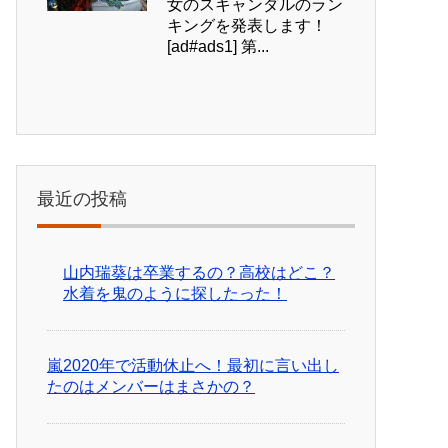
女のスキャンダルのラン
キングを発表します！
[ad#ads1] 第...
最近の投稿
山内瑞葵は卒業するの？高校はどこ？
水着を鬼のように探したった！
嵐2020年で活動休止へ！最初に言い出し
たのはメンバーはまさかの？