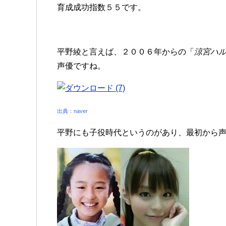
育成成功指数５５です。
平野綾と言えば、２００６年からの「
涼宮ハ
声優ですね。
出典：naver
平野にも子役時代というのがあり、最初から