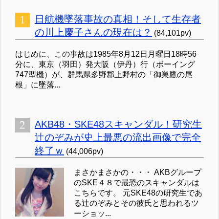
日航機墜落事故の真相！そして生存者
の川上慶子さんの現在は？
(84,101pv)
はじめに、この事故は1985年8月12日月曜日18時56
分に、東京（羽田）発大阪（伊丹）行（ボーイング
747型機）が、群馬県多野郡上野村の「御巣鷹の尾
根」に墜落...
AKB48・SKE48スキャンダル！研究生
辻のぞみが史上最悪の流出画像で完全
終了ｗ
(44,006pv)
まさかまさかの・・・ AKBグループ
のSKE４８で最恐のスキャンダルは
こちらです。 元SKE48の研究生であ
る辻のぞみとその彼氏と思われるツ
ーショッ...