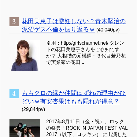
花田美恵子は避妊しない？青木堅治の
泥沼ゲス不倫を振り返るｗ
(40,040pv)
引用：http://girlschannel.net/ タレン
トの花田美恵子さんをご存知です
か？ 大相撲の元横綱・３代目若乃花
で実業家の花田...
ももクロの緑が仲間はずれの理由がひ
どいｗ有安杏果はもも隠れが得意？
(29,844pv)
2017年8月11日（金・祝）、ロック
の祭典「ROCK IN JAPAN FESTIVAL
2017（以下、ロッキン） に出演した