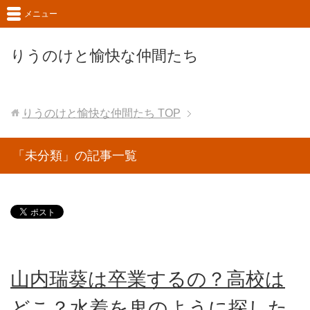
メニュー
りうのけと愉快な仲間たち
りうのけと愉快な仲間たち
TOP
「未分類」の記事一覧
山内瑞葵は卒業するの？高校は
どこ？水着を鬼のように探した