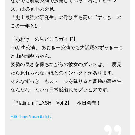
なかでも劇場公演で披露している『右足エビデン
ス』は必見中の必見。
「史上最強の研究生」の呼び声も高い〝ずっきーの
この一年とは。
【あおきーの見どころガイド】
16期生公演、 あおきー公演でも大活躍のずっきーこ
と山内瑞葵ちゃん。
姿勢の良さを保ちながらの彼女のダンスは、一度見
たら忘れられないほどのインパクトがあります。
そんなずっきーもステージを降りると普通の高校生
なんだな、という日常感溢れるグラビアです。
【Platinum FLASH Vol.2】 本日発売！
出典：https://smart-flash.jp/