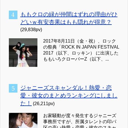
ももクロの緑が仲間はずれの理由がひ
どいｗ有安杏果はもも隠れが得意？
(29,838pv)
2017年8月11日（金・祝）、ロック
の祭典「ROCK IN JAPAN FESTIVAL
2017（以下、ロッキン） に出演した
ももいろクローバーZ（以下、...
ジャニーズスキャンダル！熱愛・恋
愛・彼女のまとめランキングにしまし
た！
(26,211pv)
お家騒動が度々発生するジャニーズ
事務所ですが、所属タレントの印パ
区の高い熱愛・恋愛・彼女のスキャ