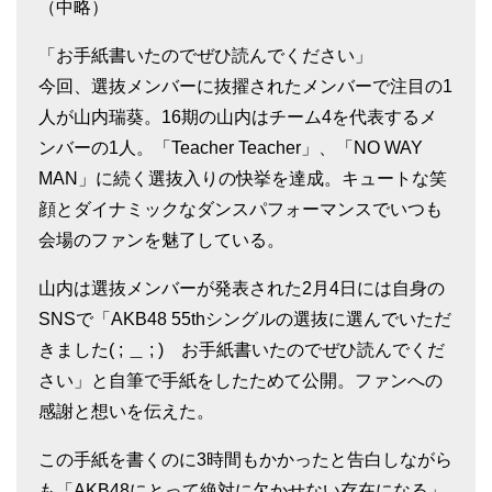
（中略）
「お手紙書いたのでぜひ読んでください」
今回、選抜メンバーに抜擢されたメンバーで注目の1
人が山内瑞葵。16期の山内はチーム4を代表するメ
ンバーの1人。「Teacher Teacher」、「NO WAY
MAN」に続く選抜入りの快挙を達成。キュートな笑
顔とダイナミックなダンスパフォーマンスでいつも
会場のファンを魅了している。
山内は選抜メンバーが発表された2月4日には自身の
SNSで「AKB48 55thシングルの選抜に選んでいただ
きました( ; ＿ ; ) お手紙書いたのでぜひ読んでくだ
さい」と自筆で手紙をしたためて公開。ファンへの
感謝と想いを伝えた。
この手紙を書くのに3時間もかかったと告白しながら
も「AKB48にとって絶対に欠かせない存在になる」