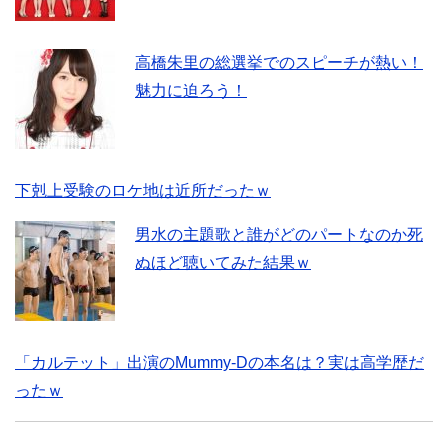
高橋朱里の総選挙でのスピーチが熱い！
魅力に迫ろう！
下剋上受験のロケ地は近所だったｗ
男水の主題歌と誰がどのパートなのか死
ぬほど聴いてみた結果ｗ
「カルテット」出演のMummy-Dの本名は？実は高学歴だ
ったｗ