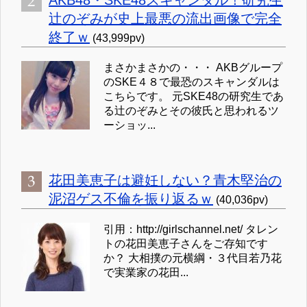
AKB48・SKE48スキャンダル！研究生
辻のぞみが史上最悪の流出画像で完全
終了ｗ
(43,999pv)
まさかまさかの・・・ AKBグループ
のSKE４８で最恐のスキャンダルは
こちらです。 元SKE48の研究生であ
る辻のぞみとその彼氏と思われるツ
ーショッ...
花田美恵子は避妊しない？青木堅治の
泥沼ゲス不倫を振り返るｗ
(40,036pv)
引用：http://girlschannel.net/ タレン
トの花田美恵子さんをご存知です
か？ 大相撲の元横綱・３代目若乃花
で実業家の花田...