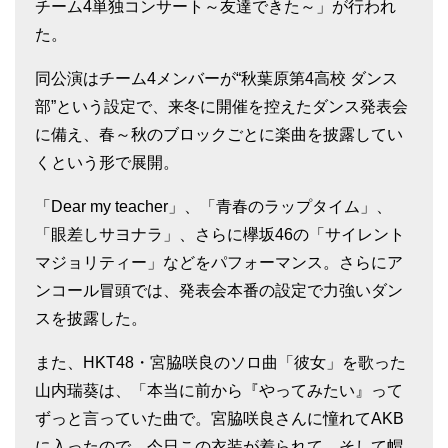
チーム4単独コンサート～友達できた～」が行われ
た。
同公演はチーム4メンバーが“秋葉原第4高校 ダンス
部”という設定で、来冬に開催を控えたダンス発表会
に備え、春～秋のブロックごとに楽曲を披露してい
くという形で展開。
「Dear my teacher」、「青春のラップタイム」、
「眼差しサヨナラ」、さらに欅坂46の「サイレント
マジョリティー」などをパフォーマンス。さらにア
ンコール冒頭では、発表会本番の設定で力強いダン
スを披露した。
また、HKT48・宮脇咲良のソロ曲「彼女」を歌った
山内瑞葵は、「本当に前から『やってみたい』って
ずっと言っていた曲で。宮脇咲良さんに憧れてAKB
に入ったので、今日この衣装が着られて、そして帽