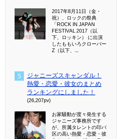
2017年8月11日（金・
祝）、ロックの祭典
「ROCK IN JAPAN
FESTIVAL 2017（以
下、ロッキン） に出演
したももいろクローバー
Z（以下、...
ジャニーズスキャンダル！
熱愛・恋愛・彼女のまとめ
ランキングにしました！
(26,207pv)
お家騒動が度々発生する
ジャニーズ事務所です
が、所属タレントの印パ
区の高い熱愛・恋愛・彼