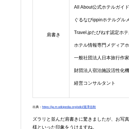
All About公式ホテルガイ
ぐるなびippinホテルグ
Travel.jpたびねす認定
肩書き
ホテル情報専門メディア
一般社団法人日本旅行作家協
財団法人宿泊施設活性化機構
経営コンサルタント
出典：
https://ja.m.wikipedia.org/wiki/瀧澤信秋
ズラリと並んだ肩書きに驚きましたが、お写
様といった印象をうけますね。