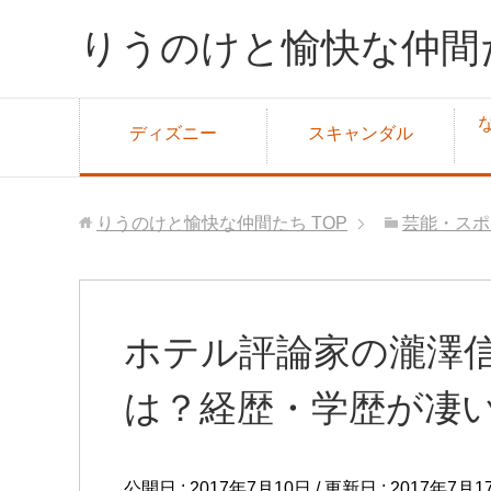
りうのけと愉快な仲間
ディズニー
スキャンダル
りうのけと愉快な仲間たち
TOP
芸能・スポ
ホテル評論家の瀧澤
は？経歴・学歴が凄
公開日 :
2017年7月10日
/ 更新日 :
2017年7月1