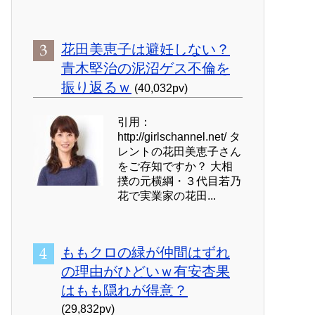
花田美恵子は避妊しない？
青木堅治の泥沼ゲス不倫を
振り返るｗ
(40,032pv)
引用：
http://girlschannel.net/ タ
レントの花田美恵子さん
をご存知ですか？ 大相
撲の元横綱・３代目若乃
花で実業家の花田...
ももクロの緑が仲間はずれ
の理由がひどいｗ有安杏果
はもも隠れが得意？
(29,832pv)