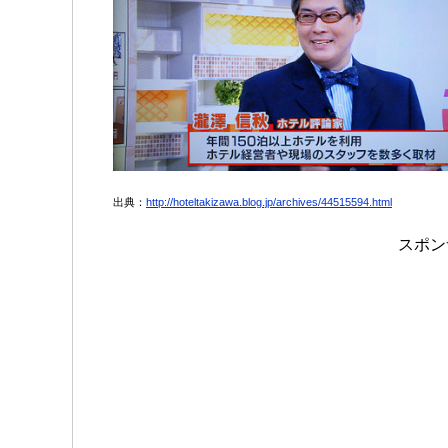
出典：
http://hoteltakizawa.blog.jp/archives/44515594.html
スポン