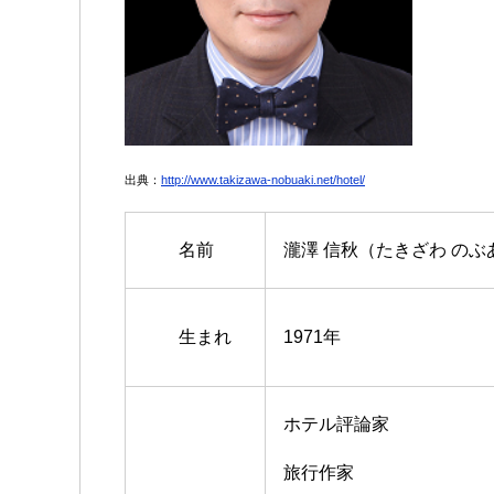
出典：
http://www.takizawa-nobuaki.net/hotel/
名前
瀧澤 信秋（たきざわ のぶ
生まれ
1971年
ホテル評論家
旅行作家