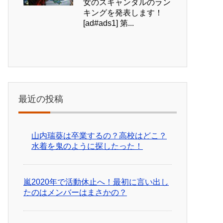
女のスキャンダルのラン
キングを発表します！
[ad#ads1] 第...
最近の投稿
山内瑞葵は卒業するの？高校はどこ？
水着を鬼のように探したった！
嵐2020年で活動休止へ！最初に言い出し
たのはメンバーはまさかの？