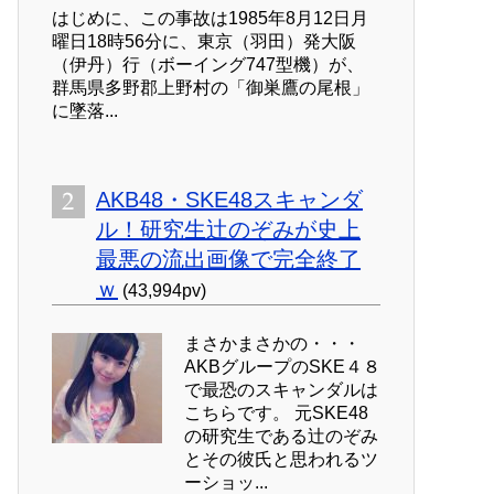
はじめに、この事故は1985年8月12日月
曜日18時56分に、東京（羽田）発大阪
（伊丹）行（ボーイング747型機）が、
群馬県多野郡上野村の「御巣鷹の尾根」
に墜落...
AKB48・SKE48スキャンダ
ル！研究生辻のぞみが史上
最悪の流出画像で完全終了
ｗ
(43,994pv)
まさかまさかの・・・
AKBグループのSKE４８
で最恐のスキャンダルは
こちらです。 元SKE48
の研究生である辻のぞみ
とその彼氏と思われるツ
ーショッ...