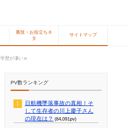
裏技・お役立ちネ
サイトマップ
タ
・学歴が凄いｗ
PV数ランキング
日航機墜落事故の真相！そ
して生存者の川上慶子さん
の現在は？
(84,091pv)