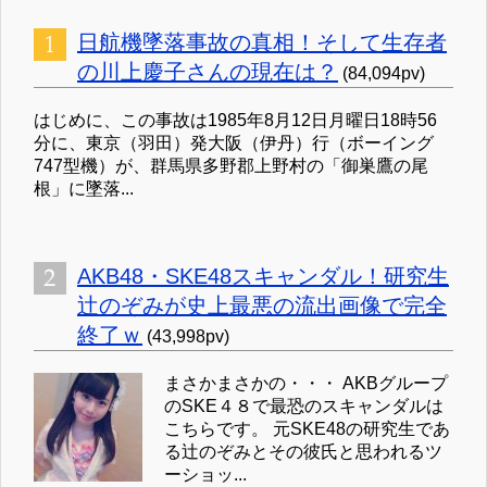
日航機墜落事故の真相！そして生存者
の川上慶子さんの現在は？
(84,094pv)
はじめに、この事故は1985年8月12日月曜日18時56
分に、東京（羽田）発大阪（伊丹）行（ボーイング
747型機）が、群馬県多野郡上野村の「御巣鷹の尾
根」に墜落...
AKB48・SKE48スキャンダル！研究生
辻のぞみが史上最悪の流出画像で完全
終了ｗ
(43,998pv)
まさかまさかの・・・ AKBグループ
のSKE４８で最恐のスキャンダルは
こちらです。 元SKE48の研究生であ
る辻のぞみとその彼氏と思われるツ
ーショッ...