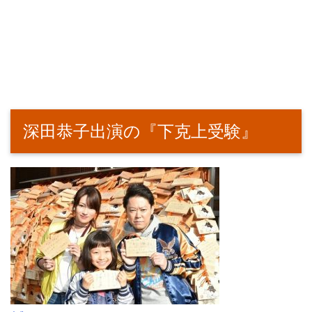
深田恭子出演の『下克上受験』