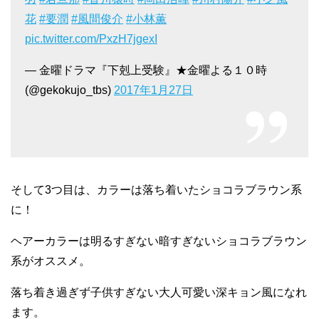
花
#要潤
#風間俊介
#小林薫
pic.twitter.com/PxzH7jgexI
— 金曜ドラマ『下剋上受験』★金曜よる１０時
(@gekokujo_tbs)
2017年1月27日
そして3つ目は、カラーは落ち着いたショコラブラウン系
に！
ヘアーカラーは明るすぎない暗すぎないショコラブラウン
系がオススメ。
落ち着き過ぎず子供すぎない大人可愛い深キョン風になれ
ます。