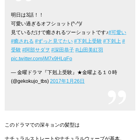
明日は3話！！
可愛い過ぎるオフショット(^-^)/
見ているだけで癒されるツーショットです♪
#可愛い
#癒される
#ずっと見てたい
#下剋上受験
#下剋上
#
受験
#阿部サダヲ
#深田恭子
#山田美紅羽
pic.twitter.com/jM7x9HLqFo
— 金曜ドラマ『下剋上受験』★金曜よる１０時
(@gekokujo_tbs)
2017年1月26日
このドラマでの深キョンの髪型は
ナチュラルストレートやナチュラルウェーブが基本。