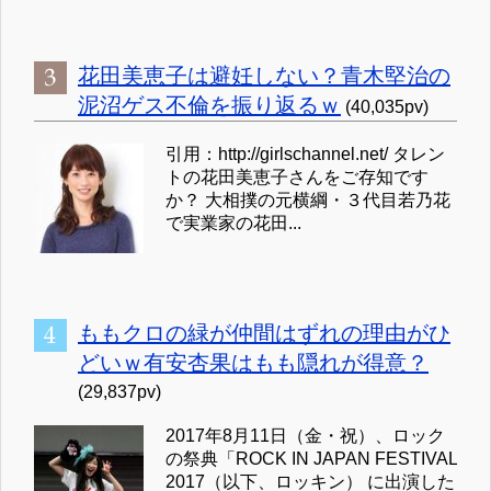
花田美恵子は避妊しない？青木堅治の
泥沼ゲス不倫を振り返るｗ
(40,035pv)
引用：http://girlschannel.net/ タレン
トの花田美恵子さんをご存知です
か？ 大相撲の元横綱・３代目若乃花
で実業家の花田...
ももクロの緑が仲間はずれの理由がひ
どいｗ有安杏果はもも隠れが得意？
(29,837pv)
2017年8月11日（金・祝）、ロック
の祭典「ROCK IN JAPAN FESTIVAL
2017（以下、ロッキン） に出演した