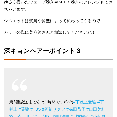
ゆるく巻いたウェーブ巻きやＭＩＸ巻きのアレンジもでき
ちゃいます。
シルエットは髪質や髪型によって変わってくるので、
カットの際に美容師さんと相談してくださいね！
深キョンヘアーポイント３
第3話放送まであと1時間です(^o^)
#下剋上受験
#下
剋上
#受験
#TBS
#阿部サダヲ
#深田恭子
#山田美紅
羽
#若旦那
#皆川猿時
#岡田浩暉
#川村陽介
#小芝風